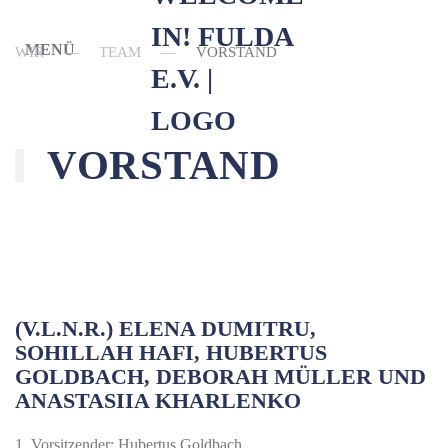
MENÜ
WIR
TEAM
VORSTAND
Skip to main content
VORSTAND
N
(V.L.N.R.) ELENA DUMITRU,
SOHILLAH HAFI, HUBERTUS
GOLDBACH, DEBORAH MÜLLER UND
ANASTASIIA KHARLENKO
1. Vorsitzender: Hubertus Goldbach