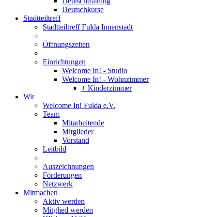
Deutschtraining
Deutschkurse
Stadtteiltreff
Stadtteiltreff Fulda Innenstadt
Öffnungszeiten
Einrichtungen
Welcome In! - Studio
Welcome In! - Wohnzimmer
+ Kinderzimmer
Wir
Welcome In! Fulda e.V.
Team
Mitarbeitende
Mitglieder
Vorstand
Leitbild
Auszeichnungen
Förderungen
Netzwerk
Mitmachen
Aktiv werden
Mitglied werden