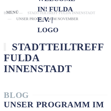
MENÜ
BLOG
STADTTEILTREFF FULDA INNENSTADT
Skip to main content
UNSER PROGRAMM IM NOVEMBER
N
STADTTEILTREFF
FULDA
INNENSTADT
BLOG
UNSER PROGRAMM IM